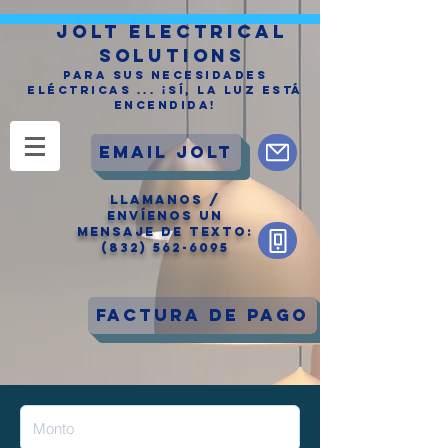
jolt electrical
solutions
Para sus necesidades
eléctricas ... ¡Sí, la Luz está
encendida!
Email Jolt
LLAManos /
Envíenos un
mensaje de texto:
(832) 562-6095
Factura de pago