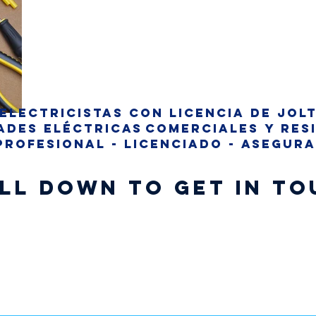
 electricistas con licencia de Jol
ades eléctricas
comerciales y res
Profesional - Licenciado - Asegur
ll Down To Get In To