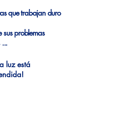
stas que trabajan duro
e sus problemas
 ...
La luz está
endida!