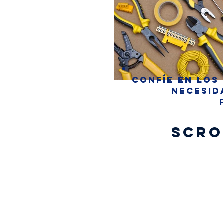
Confíe en los
necesid
Scro