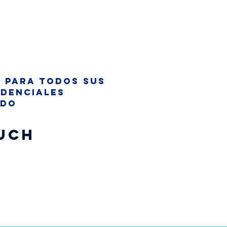
t para todos sus
idenciales
ado
uch