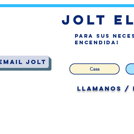
jolt e
Para sus neces
encendida!
Email Jolt
Casa
LLAManos / 