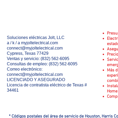
Presu
Soluciones eléctricas Jolt, LLC
Electr
a / k / a myjoltelectrical.com
estad
connect@myjoltelectrical.com
Asegu
Cypress, Texas 77429
Preci
Ventas y servicio: (832) 562-6095
Servic
Consultas de empleo:
(832) 562-6095
emerg
Correo electrónico:
Más d
connect@myjoltelectrical.com
experi
LICENCIADO Y ASEGURADO
comb
Licencia de contratista eléctrico de Texas #
Instal
34461
Home 
Compr
* Códigos postales del área de servicio de Houston, Harris C