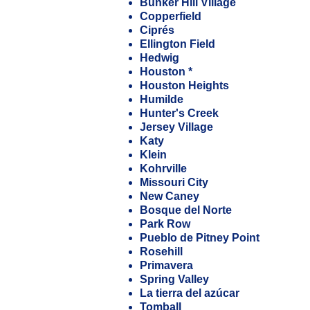
Bunker Hill Village
Copperfield
Ciprés
Ellington Field
Hedwig
Houston
*
Houston Heights
Humilde
Hunter's Creek
Jersey Village
Katy
Klein
Kohrville
Missouri City
New Caney
Bosque del Norte
Park Row
Pueblo de Pitney Point
Rosehill
Primavera
Spring Valley
La tierra del azúcar
Tomball