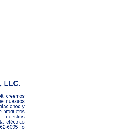
, LLC.
olt, creemos
ue nuestros
talaciones y
do productos
e nuestros
ta eléctrico
562-6095 o