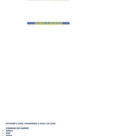
Video Español
Sirviendo a estas comunidades y áreas cercanas
CONDADO DE HARRIS
Addick
Alief
Aldine